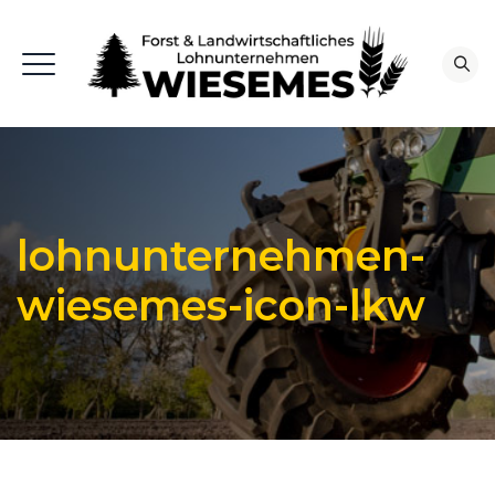
lohnunternehmen-
wiesemes-icon-lkw