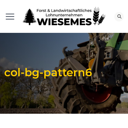
col-bg-pattern6